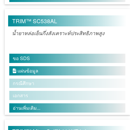
TRIM™ SC538AL
น้ำยาหล่อเย็นกึ่งสังเคราะห์ประสิทธิภาพสูง
ขอ SDS
แผ่นข้อมูล

กรณีศึกษา
เอกสาร
อ่านเพิ่มเติม...