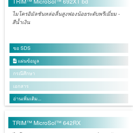
TRIM™ MicroSol™ 692XT bd
ไมโครอิมัลชันหล่อลื่นสูงฟองน้อยระดับพรีเมี่ยม -
สีน้ำเงิน
ขอ SDS
แผ่นข้อมูล

กรณีศึกษา
เอกสาร
อ่านเพิ่มเติม...
TRIM™ MicroSol™ 642RX