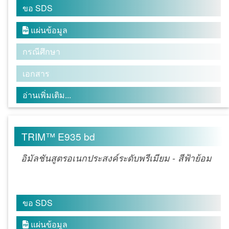
ขอ SDS
แผ่นข้อมูล

กรณีศึกษา
เอกสาร
อ่านเพิ่มเติม...
TRIM™ E935 bd
อิมัลชันสูตรอเนกประสงค์ระดับพรีเมียม - สีฟ้าย้อม
ขอ SDS
แผ่นข้อมูล
