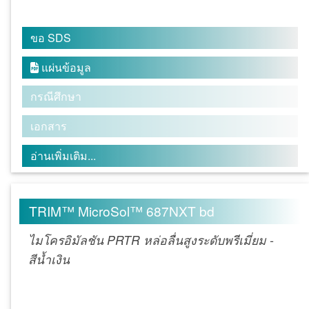
ขอ SDS
แผ่นข้อมูล

กรณีศึกษา
เอกสาร
อ่านเพิ่มเติม...
TRIM™ MicroSol™ 687NXT bd
ไมโครอิมัลชัน PRTR หล่อลื่นสูงระดับพรีเมี่ยม -
สีน้ำเงิน