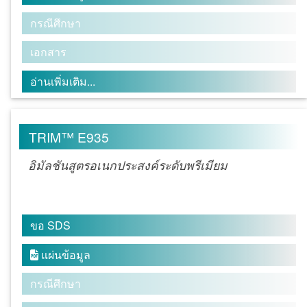
กรณีศึกษา
เอกสาร
อ่านเพิ่มเติม...
TRIM™ E935
อิมัลชันสูตรอเนกประสงค์ระดับพรีเมียม
ขอ SDS
แผ่นข้อมูล

กรณีศึกษา