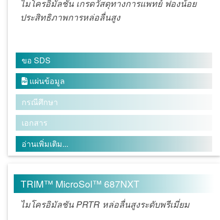
ไมโครอิมัลชัน เกรดวัสดุทางการแพทย์ ฟองน้อย
ประสิทธิภาพการหล่อลื่นสูง
ขอ SDS
แผ่นข้อมูล

กรณีศึกษา
เอกสาร
อ่านเพิ่มเติม...
TRIM™ MicroSol™ 687NXT
ไมโครอิมัลชัน PRTR หล่อลื่นสูงระดับพรีเมี่ยม