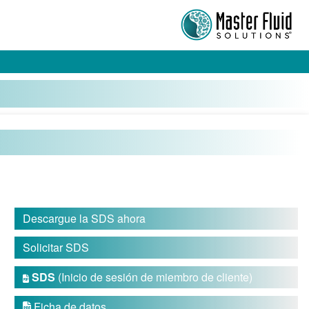
Descargue la SDS ahora
Solicitar SDS
SDS
(Inicio de sesión de miembro de cliente)

Ficha de datos
