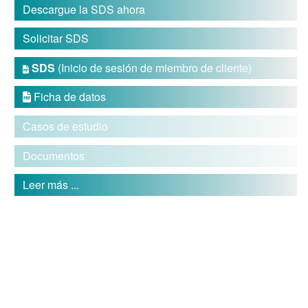
Descargue la SDS ahora
Solicitar SDS
SDS
(Inicio de sesión de miembro de cliente)

Ficha de datos

Casos de estudio
Documentos
Leer más ...