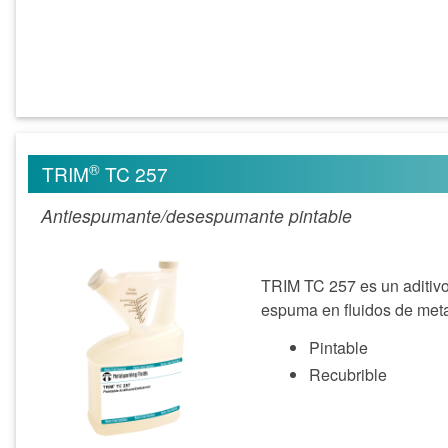
®
TRIM
TC 257
Antiespumante/desespumante pintable
TRIM TC 257 es un aditivo 
espuma en fluidos de meta
Pintable
Recubrible