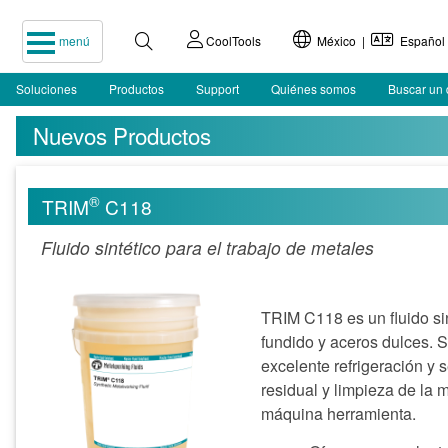
menú
CoolTools
México |
Español
Soluciones
Productos
Support
Quiénes somos
Buscar un 
Nuevos Productos
®
TRIM
C118
Fluido sintético para el trabajo de metales
TRIM C118 es un fluido si
fundido y aceros dulces. 
excelente refrigeración y 
residual y limpieza de la 
máquina herramienta.