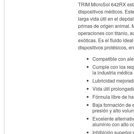
TRIM MicroSol 642RX está 
dispositivos médicos. Est
larga vida útil en el depó
primas de origen animal.
operaciones con titanio, a
exóticas. Es el fluido ide
dispositivos protésicos, e
Compatible con ale
Cumple con los req
la industria médica
Lubricidad mejorada
Vida útil prolongad
Fórmula libre de h
Baja formación de 
presión y alto volu
Excelente alternati
aluminio con alto c
Inhibición superior 