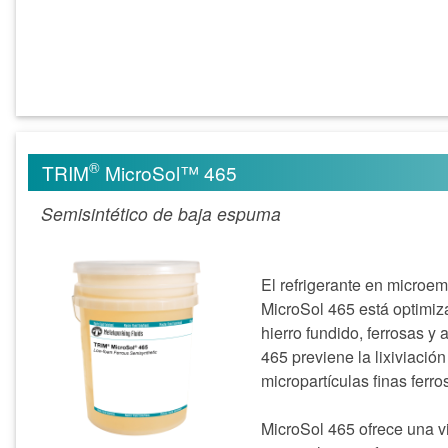
®
TRIM
MicroSol™ 465
Semisintético de baja espuma
El refrigerante en microe
MicroSol 465 está optimiz
hierro fundido, ferrosas y
465 previene la lixiviació
micropartículas finas ferro
MicroSol 465 ofrece una v