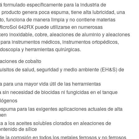
formulado específicamente para la industria de
e producto genera poca espuma, tiene alta lubricidad, una
sito, funciona de manera limpia y no contiene materias
 MicroSol 642RX puede utilizarse en numerosas
cero inoxidable, cobre, aleaciones de aluminio y aleaciones
al para instrumentos médicos, instrumentos ortopédicos,
ndoscopia y herramientas quirúrgicas.
aciones de cobalto
uisitos de salud, seguridad y medio ambiente (EH&S) de
 para una mayor vida útil de las herramientas
a sin necesidad de biocidas ni fungicidas en el tanque
alógenos
espuma para las exigentes aplicaciones actuales de alta
men
va a los aceites solubles clorados en aleaciones de
ontenido de sílice
de la corrosión en todos los metales ferrosos y no ferrosos