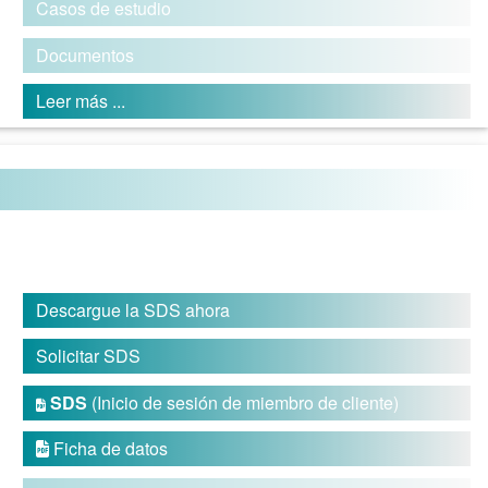
Casos de estudio
Documentos
Leer más ...
Descargue la SDS ahora
Solicitar SDS
SDS
(Inicio de sesión de miembro de cliente)

Ficha de datos
