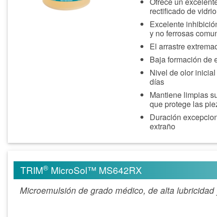
Ofrece un excelent
rectificado de vidr
Excelente inhibició
y no ferrosas comu
El arrastre extrem
Baja formación de 
Nivel de olor inic
días
Mantiene limpias su
que protege las pi
Duración excepcion
extraño
®
TRIM
MicroSol™ MS642RX
Microemulsión de grado médico, de alta lubricida