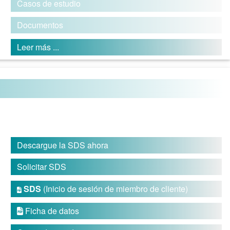
Casos de estudio
Documentos
Leer más ...
Descargue la SDS ahora
Solicitar SDS
SDS
(Inicio de sesión de miembro de cliente)

Ficha de datos
