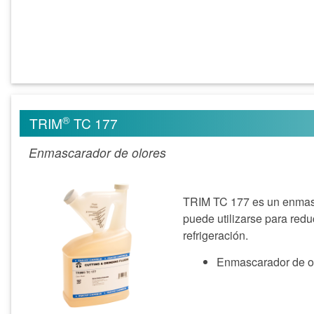
®
TRIM
TC 177
Enmascarador de olores
TRIM TC 177 es un enmasc
puede utilizarse para redu
refrigeración.
Enmascarador de ol