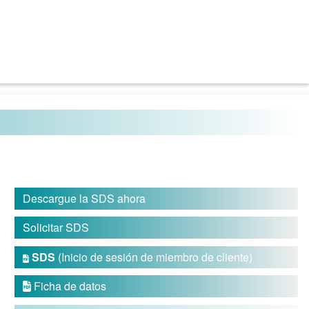
Descargue la SDS ahora
Solicitar SDS
SDS
(Inicio de sesión de miembro de cliente)

Ficha de datos
