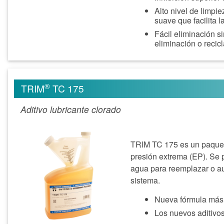
Alto nivel de limpi
suave que facilita 
Fácil eliminación s
eliminación o recicl
®
TRIM
TC 175
Aditivo lubricante clorado
TRIM TC 175 es un paquete
presión extrema (EP). Se 
agua para reemplazar o au
sistema.
Nueva fórmula más 
Los nuevos aditivo