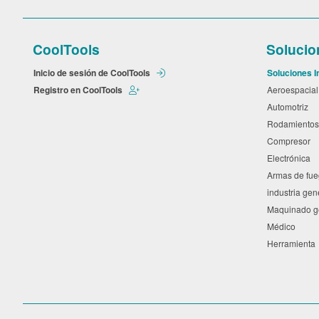
CoolTools
Solucio
Inicio de sesión de CoolTools
Soluciones I
Registro en CoolTools
Aeroespacia
Automotriz
Rodamiento
Compresor
Electrónica
Armas de fu
industria ge
Maquinado 
Médico
Herramient