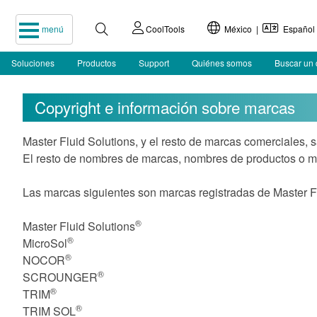
menú
CoolTools
México |
Español
Soluciones
Productos
Support
Quiénes somos
Buscar un 
Copyright e información sobre marcas
Master Fluid Solutions, y el resto de marcas comerciales, sa
El resto de nombres de marcas, nombres de productos o ma
Las marcas siguientes son marcas registradas de Master Fl
®
Master Fluid Solutions
®
MicroSol
®
NOCOR
®
SCROUNGER
®
TRIM
®
TRIM SOL