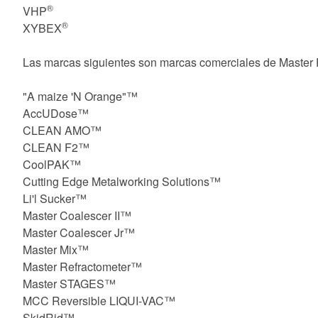
®
VHP
®
XYBEX
Las marcas siguientes son marcas comerciales de Master F
"A maize 'N Orange"™
AccUDose™
CLEAN AMO™
CLEAN F2™
CoolPAK™
Cutting Edge Metalworking Solutions™
Li'l Sucker™
Master Coalescer II™
Master Coalescer Jr™
Master Mix™
Master Refractometer™
Master STAGES™
MCC Reversible LIQUI-VAC™
SkidRid™