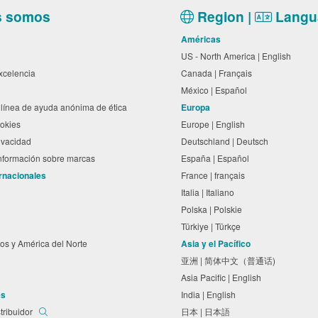
s somos
Region |
Langu
Américas
US - North America | English
excelencia
Canada | Français
México | Español
línea de ayuda anónima de ética
Europa
cookies
Europe | English
rivacidad
Deutschland | Deutsch
información sobre marcas
España | Español
ernacionales
France | français
Italia | Italiano
Polska | Polskie
Türkiye | Türkçe
os y América del Norte
Asia y el Pacífico
亚洲 | 简体中文（普通话)
Asia Pacific | English
es
India | English
tribuidor
日本 | 日本語