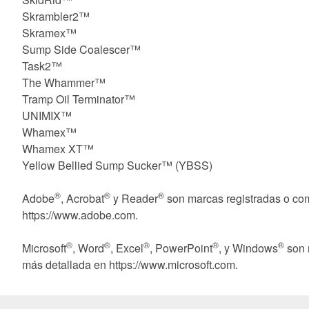
Skrambler2™
Skramex™
Sump Side Coalescer™
Task2™
The Whammer™
Tramp Oil Terminator™
UNIMIX™
Whamex™
Whamex XT™
Yellow Bellied Sump Sucker™ (YBSS)
®
®
®
Adobe
, Acrobat
y Reader
son marcas registradas o com
https://www.adobe.com.
®
®
®
®
®
Microsoft
, Word
, Excel
, PowerPoint
, y Windows
son 
más detallada en https://www.microsoft.com.