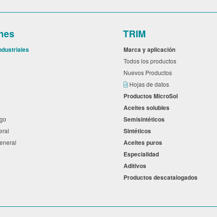
nes
TRIM
ndustriales
Marca y aplicación
l
Todos los productos
Nuevos Productos
s
Hojas de datos
Productos MicroSol
Aceites solubles
ego
Semisintéticos
neral
Sintéticos
general
Aceites puros
Especialidad
a
Aditivos
Productos descatalogados