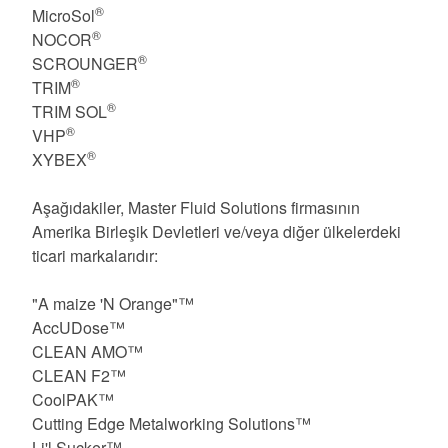
®
MicroSol
®
NOCOR
®
SCROUNGER
®
TRIM
®
TRIM SOL
®
VHP
®
XYBEX
Aşağıdakiler, Master Fluid Solutions firmasının
Amerika Birleşik Devletleri ve/veya diğer ülkelerdeki
ticari markalarıdır:
"A maize 'N Orange"™
AccUDose™
CLEAN AMO™
CLEAN F2™
CoolPAK™
Cutting Edge Metalworking Solutions™
Li'l Sucker™