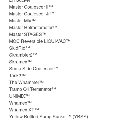
Master Coalescer II™
Master Coalescer Jr™
Master Mix™
Master Refractometer™
Master STAGES™
MCC Reversible LIQUI-VAC™
SkidRid™
Skrambler2™
Skramex™
Sump Side Coalescer™
Task2™
The Whammer™
Tramp Oil Terminator™
UNIMIX™
Whamex™
Whamex XT™
Yellow Bellied Sump Sucker™ (YBSS)