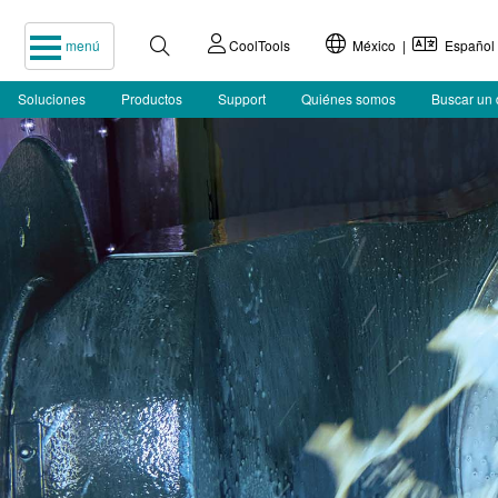
menú
CoolTools
México |
Español
Soluciones
Productos
Support
Quiénes somos
Buscar un 