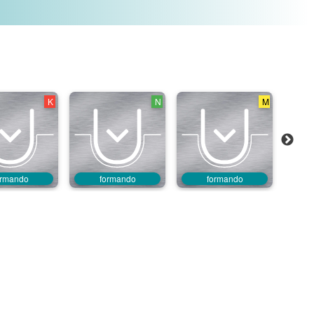
K
N
M
ormando
formando
formando