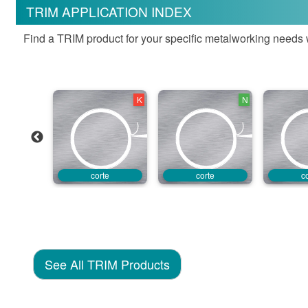
TRIM APPLICATION INDEX
Find a TRIM product for your specific metalworking needs w
S
K
N
icado
corte
corte
c
See All TRIM Products