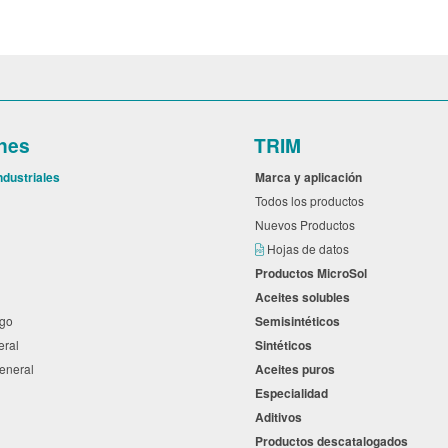
nes
TRIM
ndustriales
Marca y aplicación
l
Todos los productos
Nuevos Productos
s
Hojas de datos
Productos MicroSol
Aceites solubles
ego
Semisintéticos
neral
Sintéticos
general
Aceites puros
Especialidad
a
Aditivos
Productos descatalogados