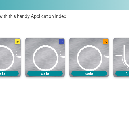
ith this handy Application Index.
M
P
S
orte
corte
corte
f