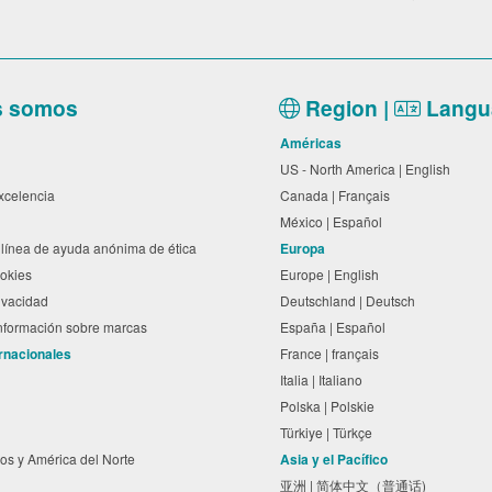
s somos
Region |
Langu
Américas
US - North America | English
excelencia
Canada | Français
México | Español
línea de ayuda anónima de ética
Europa
cookies
Europe | English
rivacidad
Deutschland | Deutsch
información sobre marcas
España | Español
ernacionales
France | français
Italia | Italiano
Polska | Polskie
Türkiye | Türkçe
os y América del Norte
Asia y el Pacífico
亚洲 | 简体中文（普通话)