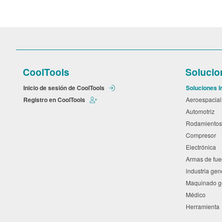
CoolTools
Solucio
Inicio de sesión de CoolTools
Soluciones I
Registro en CoolTools
Aeroespacia
Automotriz
Rodamiento
Compresor
Electrónica
Armas de fu
industria ge
Maquinado 
Médico
Herramient