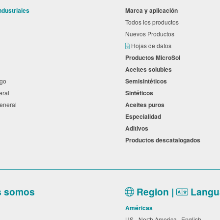
ndustriales
Marca y aplicación
l
Todos los productos
Nuevos Productos
s
Hojas de datos
Productos MicroSol
Aceites solubles
ego
Semisintéticos
neral
Sintéticos
general
Aceites puros
Especialidad
a
Aditivos
Productos descatalogados
s somos
Region |
Langu
Américas
US - North America | English