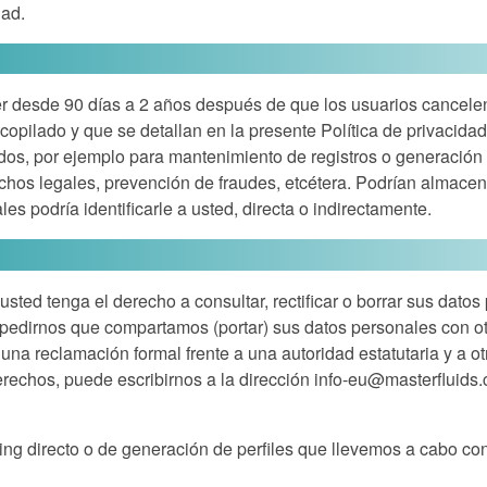
dad.
 desde 90 días a 2 años después de que los usuarios cancelen
ecopilado y que se detallan en la presente Política de privacid
s, por ejemplo para mantenimiento de registros o generación d
echos legales, prevención de fraudes, etcétera. Podrían almacen
s podría identificarle a usted, directa o indirectamente.
usted tenga el derecho a consultar, rectificar o borrar sus datos
pedirnos que compartamos (portar) sus datos personales con otr
una reclamación formal frente a una autoridad estatutaria y a 
erechos, puede escribirnos a la dirección
info-eu@masterfluids
ng directo o de generación de perfiles que llevemos a cabo con