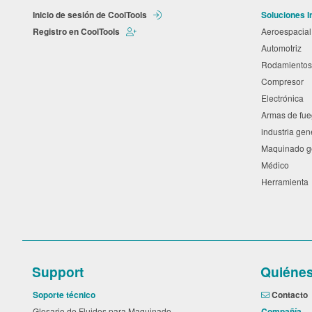
Inicio de sesión de CoolTools
Soluciones I
Registro en CoolTools
Aeroespacia
Automotriz
Rodamiento
Compresor
Electrónica
Armas de fu
industria ge
Maquinado 
Médico
Herramient
Support
Quiéne
Soporte técnico
Contacto
Glosario de Fluidos para Maquinado
Compañía