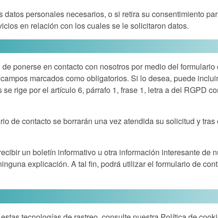
os datos personales necesarios, o si retira su consentimiento p
icios en relación con los cuales se le solicitaron datos.
ad de ponerse en contacto con nosotros por medio del formulario 
os campos marcados como obligatorios. Si lo desea, puede inclui
 se rige por el artículo 6, párrafo 1, frase 1, letra a del RGP
rio de contacto se borrarán una vez atendida su solicitud y tra
cibir un boletín informativo u otra información interesante de 
ninguna explicación. A tal fin, podrá utilizar el formulario de 
estas tecnologías de rastreo, consulte nuestra
Política de cooki