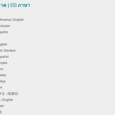
ภาค |
ภาษา
า
 America | English
Français
Español
nglish
d | Deutsch
Español
rançais
liano
olskie
Türkçe
ิก
体中文（普通话)
c | English
lish
本語