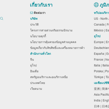
เกี่ยวกับเรา
ภูมิ
ติดต่อเรา
ทวีปอเมริก
บริษัท
US - North
ประวัติ
Canada | 
โครงการสายด่วนจริยธรรมนิรนาม
México | 
นโยบายคุกกี้
ยุโรป
นโยบายการคุ้มครองข้อมูลส่วนบุคคล
Europe | E
ข้อมูลเกี่ยวกับลิขสิทธิ์และเครื่องหมายการค้า
Deutschlan
สำนักงานทั่วโลก
España | 
จีน
France | f
ยุโรป
Italia | Ita
อินเดีย
Polska | P
สหรัฐอเมริกาและอเมริกาเหนือ
Türkiye | 
ประเทศไทย
เอเชียแปซิฟ
เวียดนาม
亚洲 | 简
Asia Pacifi
India | Eng
日本 | 日