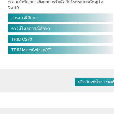
ความสำคัญอย่างยิ่งต่อการรับมือกับโรคระบาดใหญ่โค
วิด-19
อ่านกรณีศึกษา
ดาวน์โหลดกรณีศึกษา
TRIM C270
TRIM MicroSol 585XT
ผลิตภัณฑ์น้ำยา /
แบร