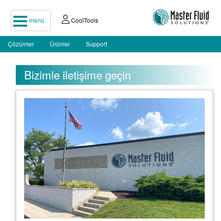
menü
CoolTools
Çözümler
Ürünler
Support
Bizimle iletişime geçin