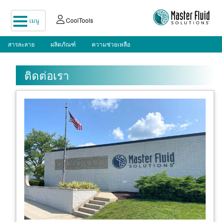
เมนู
CoolTools
สารละลาย
ผลิตภัณฑ์
ความช่วยเหลือ
ติดต่อเรา