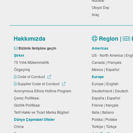
Nuclear
Otoyol Dışı
Araç
Hakkımızda
Region |
Bizimle iletişime geçin
Americas
Şirket
US - North America | Eng
75 Yıllık Mükemmellik
Canada | Français
Özgeçmiş
México | Español
Code of Conduct
Europe
Supplier Code of Conduct
Europe | English
Anonymous Ethics Hotline Program
Deutschland | Deutsch
Çerez Politikası
España | Español
Gizlilik Politikası
France | français
Telif Hakkı ve Ticari Marka Bilgileri
Italia | Italiano
Dünya Çapındaki Ofisler
Polska | Polskie
China
Türkiye | Türkçe