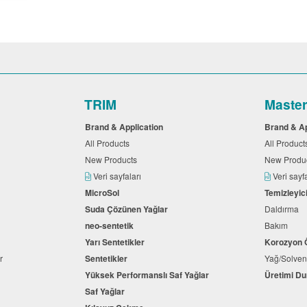
TRIM
Maste
Brand & Application
Brand & A
All Products
All Produc
New Products
New Produ
Veri sayfaları
Veri sayf
MicroSol
Temizleyic
Suda Çözünen Yağlar
Daldırma
neo-sentetik
Bakım
Yarı Sentetikler
Korozyon 
ar
Sentetikler
Yağ/Solven
Yüksek Performanslı Saf Yağlar
Üretimi D
Saf Yağlar