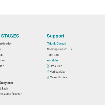
r STAGES
Support
pplication
Teknik Destek
ts
Sitemap/Search
cts
Tech Line
aları
evraklar
iler
Broşürler
Veri sayfaları
Case Studies
Önleyiciler
t Bazlı
urdurulan Ürünler