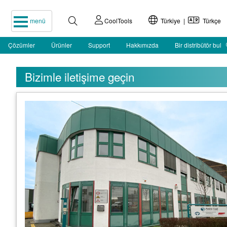
menü
CoolTools
Türkiye |
Türkçe
Çözümler
Ürünler
Support
Hakkımızda
Bir distribütör bul
Bizimle iletişime geçin