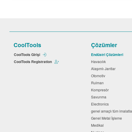
CoolTools
Çözümler
CoolTools Girişi
Endüstri Çözümleri
CoolTools Registration
Havacılık
Alaşımlı Jantlar
Otomotiv
Rulman
Kompresör
Savunma
Electronics
genel amaçlı tüm imalatl
Genel Metal İşleme
Medikal