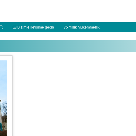
Bizimle iletişime geçin
75 Yıllık Mükemmellik