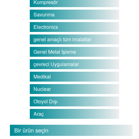
Kompresör
Savunma
Electronics
genel amaçlı tüm imalatlar
Genel Metal İşleme
çevreci Uygulamalar
Medikal
Nuclear
Otoyol Dışı
Araç
Bir ürün seçin