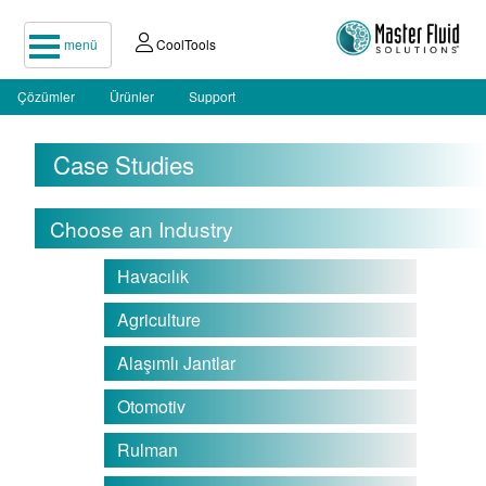
menü
CoolTools
Çözümler
Ürünler
Support
Case Studies
Choose an Industry
Havacılık
Agriculture
Alaşımlı Jantlar
Otomotiv
Rulman