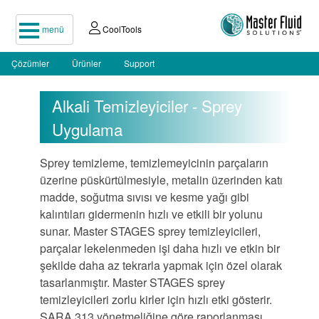
menü
CoolTools
Çözümler
Ürünler
Support
Alkali Temizleyiciler - Sprey
Uygulama
Sprey temizleme, temizlemeyicinin parçaların
üzerine püskürtülmesiyle, metalin üzerinden katı
madde, soğutma sıvısı ve kesme yağı gibi
kalıntıları gidermenin hızlı ve etkili bir yolunu
sunar. Master STAGES sprey temizleyicileri,
parçalar lekelenmeden işi daha hızlı ve etkin bir
şekilde daha az tekrarla yapmak için özel olarak
tasarlanmıştır. Master STAGES sprey
temizleyicileri zorlu kirler için hızlı etki gösterir.
SARA 313 yönetmeliğine göre raporlanması