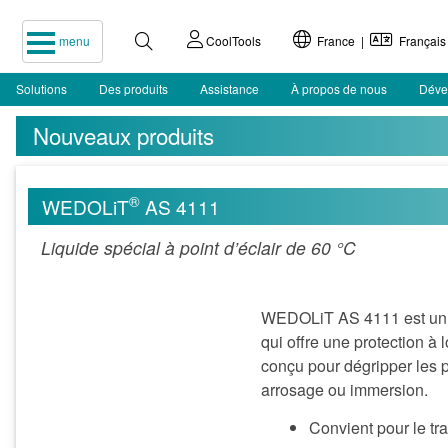
menu
CoolTools
France |
Français
Solutions
Des produits
Assistance
À propos de nous
Déve
Nouveaux produits
®
WEDOLiT
AS 4111
Liquide spécial à point d’éclair de 60 °C
WEDOLiT AS 4111 est un liq
qui offre une protection à 
conçu pour dégripper les pi
arrosage ou immersion.
Convient pour le tr