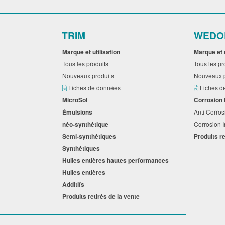
TRIM
WEDO
Marque et utilisation
Marque et 
Tous les produits
Tous les p
Nouveaux produits
Nouveaux 
Fiches de données
Fiches 
MicroSol
Corrosion
Émulsions
Anti Corros
néo-synthétique
Corrosion I
Semi-synthétiques
Produits r
Synthétiques
Huiles entières hautes performances
Huiles entières
Additifs
Produits retirés de la vente