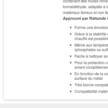
contenant des huiles miné
formaldéhyde, adaptée à la
matériaux ferreux et non fe
Approuvé par Rattunde
Forme une émulsion 
Grâce à la stabilité
chauffé est possib
Même aux températur
(phosphates ou sulf
Facile à nettoyer av
Pour la protection c
soient complètemen
En fonction de la co
surface du métal
Très bonne compatib
Compatibilité maté