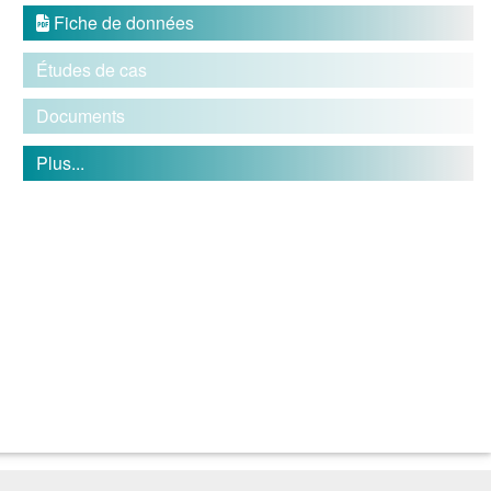
Fiche de données

Études de cas
Documents
Plus...