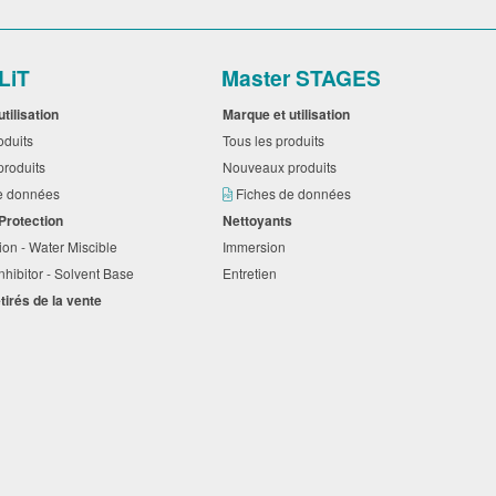
LiT
Master STAGES
utilisation
Marque et utilisation
roduits
Tous les produits
produits
Nouveaux produits
de données
Fiches de données
 Protection
Nettoyants
ion - Water Miscible
Immersion
nhibitor - Solvent Base
Entretien
etirés de la vente