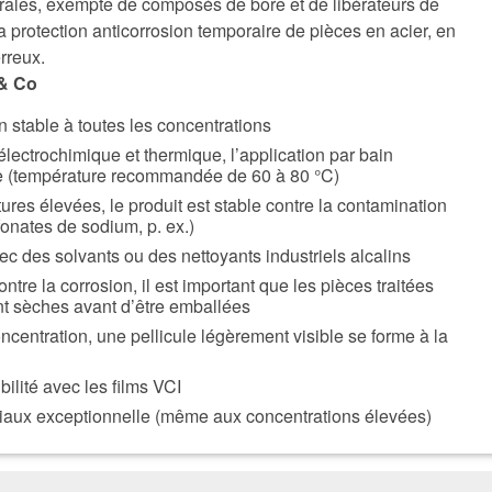
rales, exempte de composés de bore et de libérateurs de
 protection anticorrosion temporaire de pièces en acier, en
rreux.
 & Co
stable à toutes les concentrations
 électrochimique et thermique, l’application par bain
le (température recommandée de 60 à 80 °C)
es élevées, le produit est stable contre la contamination
onates de sodium, p. ex.)
ec des solvants ou des nettoyants industriels alcalins
ontre la corrosion, il est important que les pièces traitées
t sèches avant d’être emballées
ncentration, une pellicule légèrement visible se forme à la
ilité avec les films VCI
riaux exceptionnelle (même aux concentrations élevées)