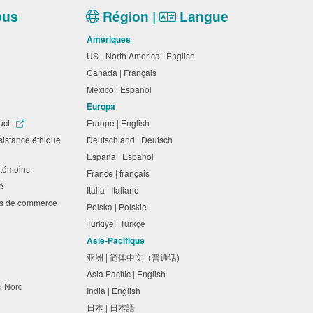
ous
Région |
Langue
Amériques
US - North America | English
Canada | Français
México | Español
Europa
uct
Europe | English
sistance éthique
Deutschland | Deutsch
España | Español
es témoins
France | français
ité
Italia | Italiano
ues de commerce
Polska | Polskie
Türkiye | Türkçe
Asie-Pacifique
亚洲 | 简体中文（普通话)
Asia Pacific | English
du Nord
India | English
日本 | 日本語