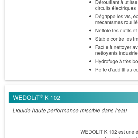
Dérouillant à utilis
circuits électriques
Dégrippe les vis, é
mécanismes rouillé
Nettoie les outils e
Stable contre les i
Facile à nettoyer a
nettoyants industrie
Hydrofuge à très b
Perte d’additif au co
®
WEDOLiT
K 102
Liquide haute performance miscible dans l’eau
WEDOLiT K 102 est une ému