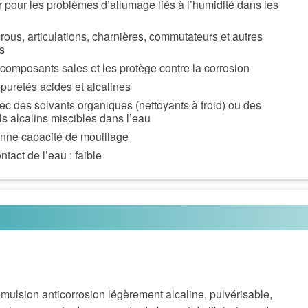
er pour les problèmes d’allumage liés à l’humidité dans les
crous, articulations, charnières, commutateurs et autres
s
t composants sales et les protège contre la corrosion
mpuretés acides et alcalines
vec des solvants organiques (nettoyants à froid) ou des
ls alcalins miscibles dans l’eau
onne capacité de mouillage
ntact de l’eau : faible
lsion anticorrosion légèrement alcaline, pulvérisable,