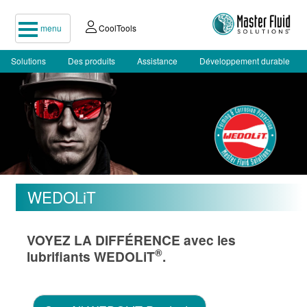
menu
CoolTools
Solutions
Des produits
Assistance
Développement durable
WEDOLiT
VOYEZ LA DIFFÉRENCE avec les
®
lubrifiants WEDOLiT
.